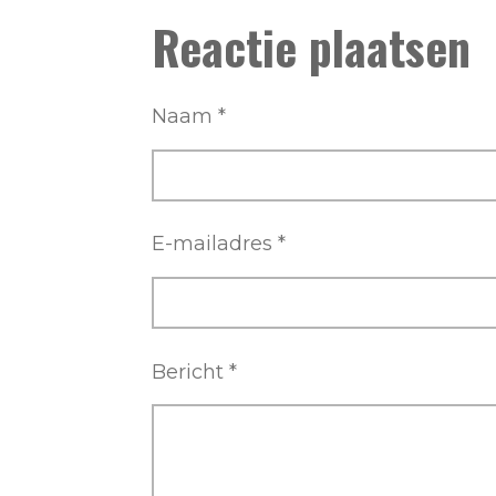
l
e
a
Reactie plaatsen
e
l
r
n
e
Naam *
E-mailadres *
Bericht *