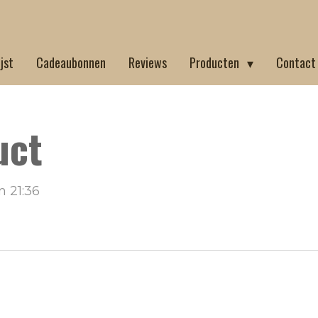
jst
Cadeaubonnen
Reviews
Producten
Contac
uct
m 21:36