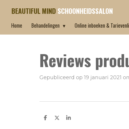
Ga
BEAUTIFUL MIND
SCHOONHEIDSSALON
direct
Home
Behandelingen
Online inboeken & Tarievenli
naar
de
hoofdinhoud
Reviews prod
Gepubliceerd op 19 januari 2021 o
D
D
S
e
e
h