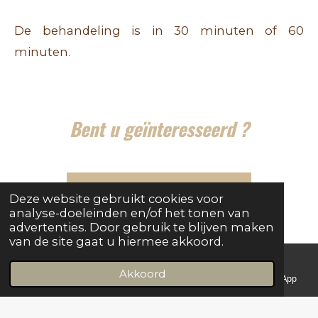
De behandeling is in 30 minuten of 60
minuten.
Bent u geïnteresseerd ?
Maak nu uw afspraak
Deze website gebruikt cookies voor
analyse-doeleinden en/of het tonen van
advertenties. Door gebruik te blijven maken
van de site gaat u hiermee akkoord.
Akkoord
E-mailadres
Telefoonnummer
Kaart
WhatsApp
© 2026 Beautiful Mind Schoonheidssalon