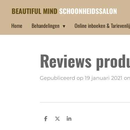
Ga
BEAUTIFUL MIND
SCHOONHEIDSSALON
direct
Home
Behandelingen
Online inboeken & Tarievenli
naar
de
hoofdinhoud
Reviews prod
Gepubliceerd op 19 januari 2021 o
D
D
S
e
e
h