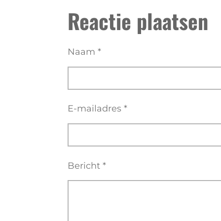
l
e
a
Reactie plaatsen
e
l
r
n
e
Naam *
E-mailadres *
Bericht *