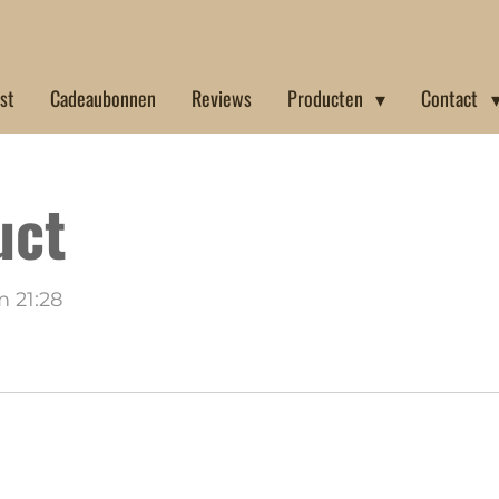
jst
Cadeaubonnen
Reviews
Producten
Contact
uct
m 21:28